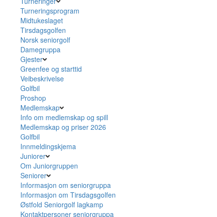
Turneringer
Turneringsprogram
Midtukeslaget
Tirsdagsgolfen
Norsk seniorgolf
Damegruppa
Gjester
Greenfee og starttid
Veibeskrivelse
Golfbil
Proshop
Medlemskap
Info om medlemskap og spill
Medlemskap og priser 2026
Golfbil
Innmeldingskjema
Juniorer
Om Juniorgruppen
Seniorer
Informasjon om seniorgruppa
Informasjon om Tirsdagsgolfen
Østfold Seniorgolf lagkamp
Kontaktpersoner seniorgruppa