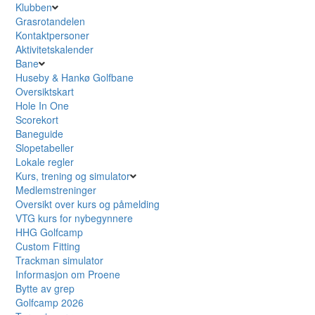
Klubben
Grasrotandelen
Kontaktpersoner
Aktivitetskalender
Bane
Huseby & Hankø Golfbane
Oversiktskart
Hole In One
Scorekort
Baneguide
Slopetabeller
Lokale regler
Kurs, trening og simulator
Medlemstreninger
Oversikt over kurs og påmelding
VTG kurs for nybegynnere
HHG Golfcamp
Custom Fitting
Trackman simulator
Informasjon om Proene
Bytte av grep
Golfcamp 2026