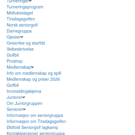
Turneringer
Turneringsprogram
Midtukeslaget
Tirsdagsgolfen
Norsk seniorgolf
Damegruppa
Gjester
Greenfee og starttid
Veibeskrivelse
Golfbil
Proshop
Medlemskap
Info om medlemskap og spill
Medlemskap og priser 2026
Golfbil
Innmeldingskjema
Juniorer
Om Juniorgruppen
Seniorer
Informasjon om seniorgruppa
Informasjon om Tirsdagsgolfen
Østfold Seniorgolf lagkamp
Kontaktpersoner seniorgruppa