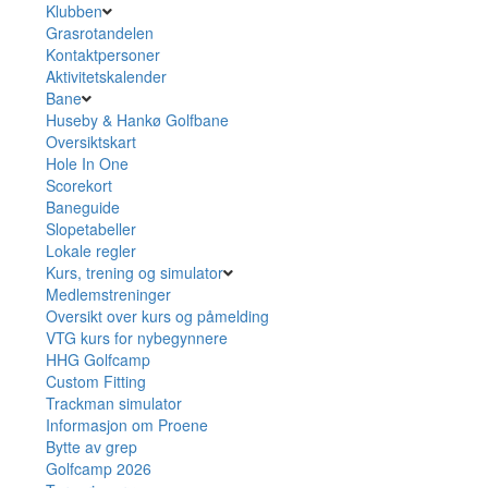
Klubben
Grasrotandelen
Kontaktpersoner
Aktivitetskalender
Bane
Huseby & Hankø Golfbane
Oversiktskart
Hole In One
Scorekort
Baneguide
Slopetabeller
Lokale regler
Kurs, trening og simulator
Medlemstreninger
Oversikt over kurs og påmelding
VTG kurs for nybegynnere
HHG Golfcamp
Custom Fitting
Trackman simulator
Informasjon om Proene
Bytte av grep
Golfcamp 2026