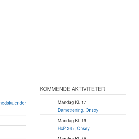
KOMMENDE AKTIVITETER
Mandag Kl. 17
10
ånedskalender
AUG
Dametrening, Onsøy
Mandag Kl. 19
10
AUG
HcP 36+, Onsøy
Mandag Kl. 18