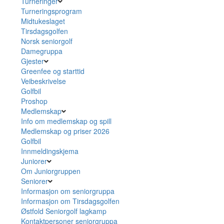
Turneringer
Turneringsprogram
Midtukeslaget
Tirsdagsgolfen
Norsk seniorgolf
Damegruppa
Gjester
Greenfee og starttid
Veibeskrivelse
Golfbil
Proshop
Medlemskap
Info om medlemskap og spill
Medlemskap og priser 2026
Golfbil
Innmeldingskjema
Juniorer
Om Juniorgruppen
Seniorer
Informasjon om seniorgruppa
Informasjon om Tirsdagsgolfen
Østfold Seniorgolf lagkamp
Kontaktpersoner seniorgruppa