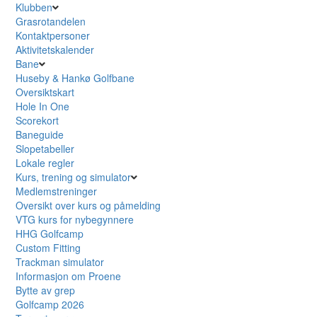
Klubben
Grasrotandelen
Kontaktpersoner
Aktivitetskalender
Bane
Huseby & Hankø Golfbane
Oversiktskart
Hole In One
Scorekort
Baneguide
Slopetabeller
Lokale regler
Kurs, trening og simulator
Medlemstreninger
Oversikt over kurs og påmelding
VTG kurs for nybegynnere
HHG Golfcamp
Custom Fitting
Trackman simulator
Informasjon om Proene
Bytte av grep
Golfcamp 2026