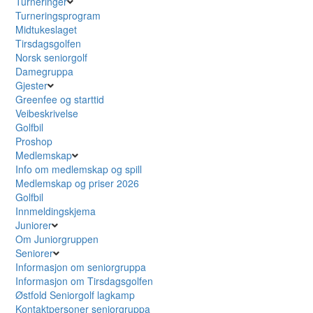
Turneringer
Turneringsprogram
Midtukeslaget
Tirsdagsgolfen
Norsk seniorgolf
Damegruppa
Gjester
Greenfee og starttid
Veibeskrivelse
Golfbil
Proshop
Medlemskap
Info om medlemskap og spill
Medlemskap og priser 2026
Golfbil
Innmeldingskjema
Juniorer
Om Juniorgruppen
Seniorer
Informasjon om seniorgruppa
Informasjon om Tirsdagsgolfen
Østfold Seniorgolf lagkamp
Kontaktpersoner seniorgruppa