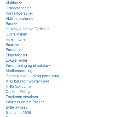
Klubben
Grasrotandelen
Kontaktpersoner
Aktivitetskalender
Bane
Huseby & Hankø Golfbane
Oversiktskart
Hole In One
Scorekort
Baneguide
Slopetabeller
Lokale regler
Kurs, trening og simulator
Medlemstreninger
Oversikt over kurs og påmelding
VTG kurs for nybegynnere
HHG Golfcamp
Custom Fitting
Trackman simulator
Informasjon om Proene
Bytte av grep
Golfcamp 2026