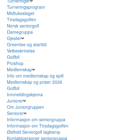
Turneringer
Turneringsprogram
Midtukeslaget
Tirsdagsgolfen
Norsk seniorgolf
Damegruppa
Gjester
Greenfee og starttid
Veibeskrivelse
Golfbil
Proshop
Medlemskap
Info om medlemskap og spill
Medlemskap og priser 2026
Golfbil
Innmeldingskjema
Juniorer
Om Juniorgruppen
Seniorer
Informasjon om seniorgruppa
Informasjon om Tirsdagsgolfen
Østfold Seniorgolf lagkamp
Kontaktpersoner seniorgruppa