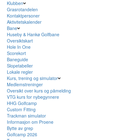
Klubben
Grasrotandelen
Kontaktpersoner
Aktivitetskalender
Bane
Huseby & Hankø Golfbane
Oversiktskart
Hole In One
Scorekort
Baneguide
Slopetabeller
Lokale regler
Kurs, trening og simulator
Medlemstreninger
Oversikt over kurs og påmelding
VTG kurs for nybegynnere
HHG Golfcamp
Custom Fitting
Trackman simulator
Informasjon om Proene
Bytte av grep
Golfcamp 2026