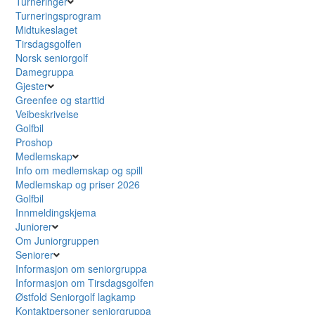
Turneringer
Turneringsprogram
Midtukeslaget
Tirsdagsgolfen
Norsk seniorgolf
Damegruppa
Gjester
Greenfee og starttid
Veibeskrivelse
Golfbil
Proshop
Medlemskap
Info om medlemskap og spill
Medlemskap og priser 2026
Golfbil
Innmeldingskjema
Juniorer
Om Juniorgruppen
Seniorer
Informasjon om seniorgruppa
Informasjon om Tirsdagsgolfen
Østfold Seniorgolf lagkamp
Kontaktpersoner seniorgruppa