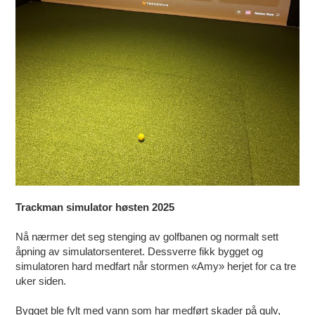
Trackman simulator høsten 2025
Nå nærmer det seg stenging av golfbanen og normalt sett
åpning av simulatorsenteret. Dessverre fikk bygget og
simulatoren hard medfart når stormen «Amy» herjet for ca tre
uker siden.
Bygget ble fylt med vann som har medført skader på gulv,