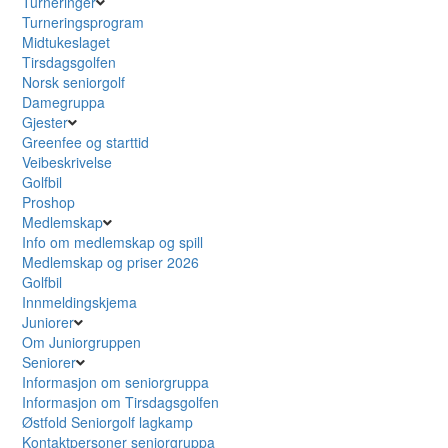
Turneringer
Turneringsprogram
Midtukeslaget
Tirsdagsgolfen
Norsk seniorgolf
Damegruppa
Gjester
Greenfee og starttid
Veibeskrivelse
Golfbil
Proshop
Medlemskap
Info om medlemskap og spill
Medlemskap og priser 2026
Golfbil
Innmeldingskjema
Juniorer
Om Juniorgruppen
Seniorer
Informasjon om seniorgruppa
Informasjon om Tirsdagsgolfen
Østfold Seniorgolf lagkamp
Kontaktpersoner seniorgruppa