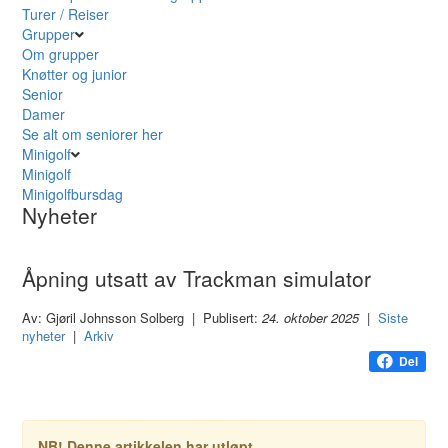
Turer / Reiser
Grupper
Om grupper
Knøtter og junior
Senior
Damer
Se alt om seniorer her
Minigolf
Minigolf
Minigolfbursdag
Nyheter
Åpning utsatt av Trackman simulator
Av: Gjøril Johnsson Solberg | Publisert:
24. oktober 2025
|
Siste
nyheter
|
Arkiv
Del
NB! Denne artikkelen har utløpt.