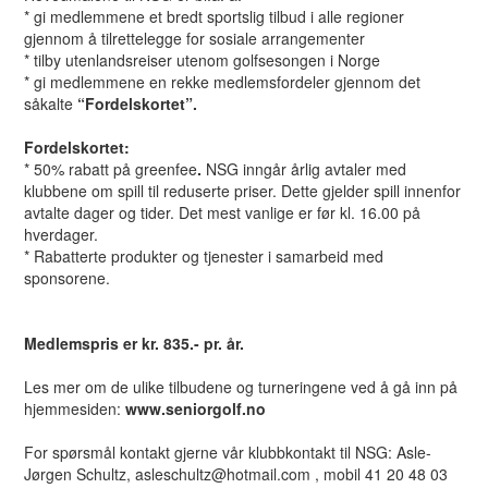
* gi medlemmene et bredt sportslig tilbud i alle regioner
gjennom å tilrettelegge for sosiale arrangementer
* tilby utenlandsreiser utenom golfsesongen i Norge
* gi medlemmene en rekke medlemsfordeler gjennom det
såkalte
“Fordelskortet”.
Fordelskortet:
* 50% rabatt på greenfee
.
NSG inngår årlig avtaler med
klubbene om spill til reduserte priser. Dette gjelder spill innenfor
avtalte dager og tider. Det mest vanlige er før kl. 16.00 på
hverdager.
* Rabatterte produkter og tjenester i samarbeid med
sponsorene.
Medlemspris er kr. 835.- pr. år.
Les mer om de ulike tilbudene og turneringene ved å gå inn på
hjemmesiden:
www.seniorgolf.no
For spørsmål kontakt gjerne vår klubbkontakt til NSG: Asle-
Jørgen Schultz, asleschultz@hotmail.com , mobil 41 20 48 03