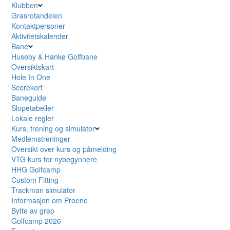
Klubben
Grasrotandelen
Kontaktpersoner
Aktivitetskalender
Bane
Huseby & Hankø Golfbane
Oversiktskart
Hole In One
Scorekort
Baneguide
Slopetabeller
Lokale regler
Kurs, trening og simulator
Medlemstreninger
Oversikt over kurs og påmelding
VTG kurs for nybegynnere
HHG Golfcamp
Custom Fitting
Trackman simulator
Informasjon om Proene
Bytte av grep
Golfcamp 2026