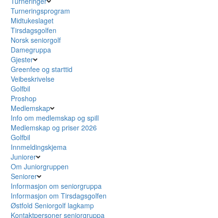
Turneringer
Turneringsprogram
Midtukeslaget
Tirsdagsgolfen
Norsk seniorgolf
Damegruppa
Gjester
Greenfee og starttid
Veibeskrivelse
Golfbil
Proshop
Medlemskap
Info om medlemskap og spill
Medlemskap og priser 2026
Golfbil
Innmeldingskjema
Juniorer
Om Juniorgruppen
Seniorer
Informasjon om seniorgruppa
Informasjon om Tirsdagsgolfen
Østfold Seniorgolf lagkamp
Kontaktpersoner seniorgruppa