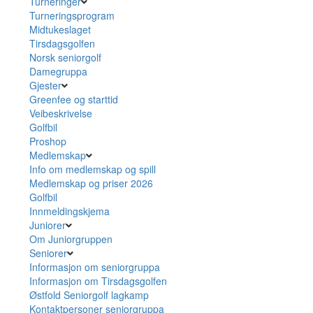
Turneringer
Turneringsprogram
Midtukeslaget
Tirsdagsgolfen
Norsk seniorgolf
Damegruppa
Gjester
Greenfee og starttid
Veibeskrivelse
Golfbil
Proshop
Medlemskap
Info om medlemskap og spill
Medlemskap og priser 2026
Golfbil
Innmeldingskjema
Juniorer
Om Juniorgruppen
Seniorer
Informasjon om seniorgruppa
Informasjon om Tirsdagsgolfen
Østfold Seniorgolf lagkamp
Kontaktpersoner seniorgruppa