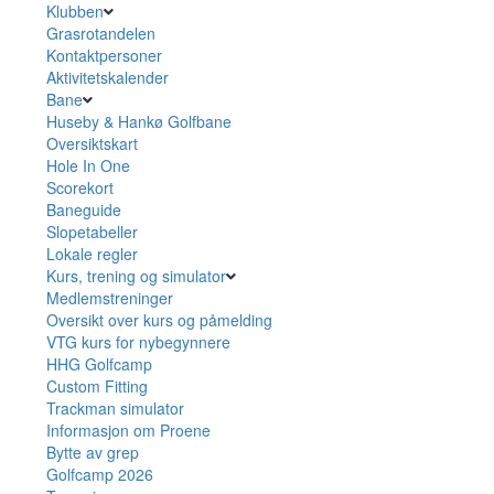
Klubben
Grasrotandelen
Kontaktpersoner
Aktivitetskalender
Bane
Huseby & Hankø Golfbane
Oversiktskart
Hole In One
Scorekort
Baneguide
Slopetabeller
Lokale regler
Kurs, trening og simulator
Medlemstreninger
Oversikt over kurs og påmelding
VTG kurs for nybegynnere
HHG Golfcamp
Custom Fitting
Trackman simulator
Informasjon om Proene
Bytte av grep
Golfcamp 2026