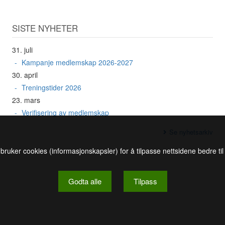
SISTE NYHETER
31. juli
Kampanje medlemskap 2026-2027
30. april
Treningstider 2026
23. mars
Verifisering av medlemskap
Se nyhetsarkiv
 bruker cookies (informasjonskapsler) for å tilpasse nettsidene bedre ti
Godta alle
Tilpass