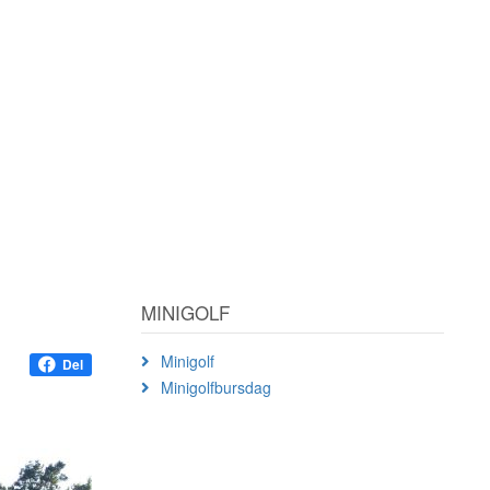
MINIGOLF
Minigolf
Del
Minigolfbursdag