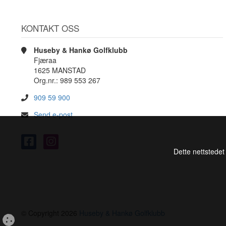
KONTAKT OSS
Huseby & Hankø Golfklubb
Fjæraa
1625 MANSTAD
Org.nr.: 989 553 267
909 59 900
Send e-post
Dette nettstedet
© Copyright 2026
Huseby & Hankø Golfklubb